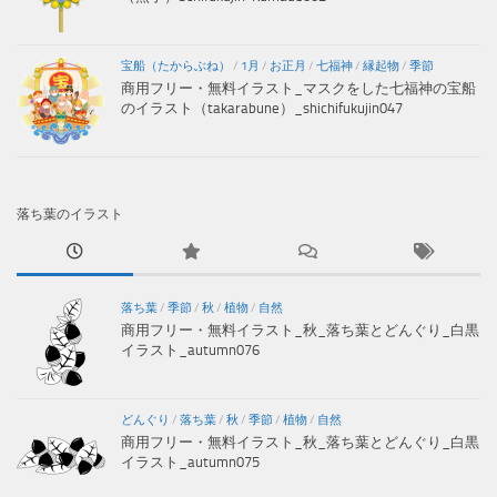
宝船（たからぶね）
/
1月
/
お正月
/
七福神
/
縁起物
/
季節
商用フリー・無料イラスト_マスクをした七福神の宝船
のイラスト（takarabune）_shichifukujin047
落ち葉のイラスト
落ち葉
/
季節
/
秋
/
植物
/
自然
商用フリー・無料イラスト_秋_落ち葉とどんぐり_白黒
イラスト_autumn076
どんぐり
/
落ち葉
/
秋
/
季節
/
植物
/
自然
商用フリー・無料イラスト_秋_落ち葉とどんぐり_白黒
イラスト_autumn075