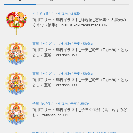
くまで（熊手）
/
七福神
/
縁起物
商用フリー・無料イラスト_縁起物_恵比寿・大黒天の
くまで（熊手）EbisuDaikokutenKumade006
寅年（とらどし）
/
七福神
/
干支
/
縁起物
商用フリー・無料イラスト_干支_寅年（Tiger/虎・とら
どし）宝船_Toradoshi040
寅年（とらどし）
/
七福神
/
干支
/
縁起物
商用フリー・無料イラスト_干支_寅年（Tiger/虎・とら
どし）宝船_Toradoshi039
子年（ねどし）
/
七福神
/
干支
/
縁起物
商用フリー・無料イラスト_子年の宝船（鼠・ねずみど
し）_takarabune001