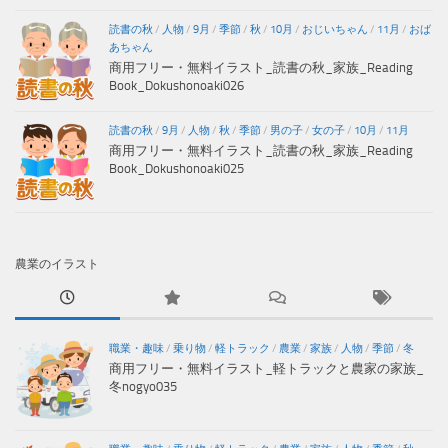
読書の秋
/
人物
/
9月
/
季節
/
秋
/
10月
/
おじいちゃん
/
11月
/
おば
あちゃん
商用フリー・無料イラスト_読書の秋_家族_Reading
Book_Dokushonoaki026
読書の秋
/
9月
/
人物
/
秋
/
季節
/
男の子
/
女の子
/
10月
/
11月
商用フリー・無料イラスト_読書の秋_家族_Reading
Book_Dokushonoaki025
農業のイラスト
職業・趣味
/
乗り物
/
軽トラック
/
農業
/
家族
/
人物
/
季節
/
冬
商用フリー・無料イラスト_軽トラックと農家の家族_
冬nogyo035