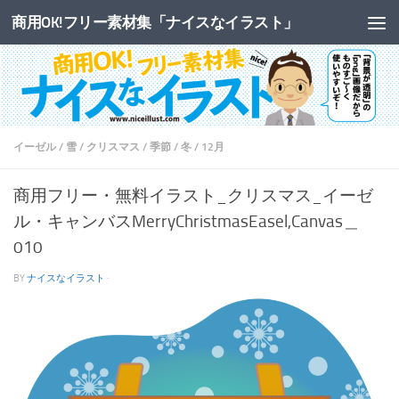
商用OK!フリー素材集「ナイスなイラスト」
コンテンツへスキップ
イーゼル
/
雪
/
クリスマス
/
季節
/
冬
/
12月
商用フリー・無料イラスト_クリスマス_イーゼ
ル・キャンバスMerryChristmasEasel,Canvas＿
010
BY
ナイスなイラスト
·