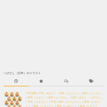
へびどし（巳年）のイラスト
干支宝船
/
子年（ねどし）
/
丑年（うしどし）
/
寅年（とらどし）
/
卯年（うどし）
/
辰年（たつどし）
/
巳年（みどし・へびどし）
/
午年（うまどし）
/
干支
/
未年（ひつじどし）
/
申年（さるど
し）
/
酉年（とりどし）
/
戌年（いぬどし）
/
亥年（いどし）