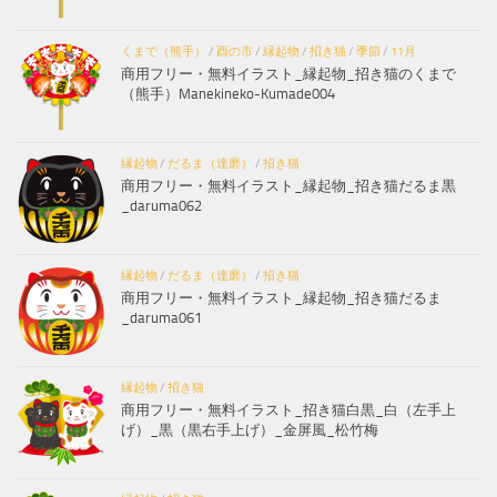
くまで（熊手）
/
酉の市
/
縁起物
/
招き猫
/
季節
/
11月
商用フリー・無料イラスト_縁起物_招き猫のくまで
（熊手）Manekineko-Kumade004
縁起物
/
だるま（達磨）
/
招き猫
商用フリー・無料イラスト_縁起物_招き猫だるま黒
_daruma062
縁起物
/
だるま（達磨）
/
招き猫
商用フリー・無料イラスト_縁起物_招き猫だるま
_daruma061
縁起物
/
招き猫
商用フリー・無料イラスト_招き猫白黒_白（左手上
げ）_黒（黒右手上げ）_金屏風_松竹梅