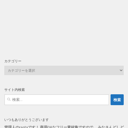
カテゴリー
カ
テ
ゴ
リ
サイト内検索
ー
検
索:
いつもありがとうございます
管理人のraotaです！ 商用OKなフリー素材集ですので、 みなさんどしど