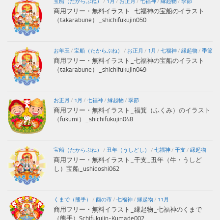
宝船（たからぶね）
/
1月
/
お正月
/
七福神
/
縁起物
/
季節
商用フリー・無料イラスト_七福神の宝船のイラスト
（takarabune）_shichifukujin050
お年玉
/
宝船（たからぶね）
/
お正月
/
1月
/
七福神
/
縁起物
/
季節
商用フリー・無料イラスト_七福神の宝船のイラスト
（takarabune）_shichifukujin049
お正月
/
1月
/
七福神
/
縁起物
/
季節
商用フリー・無料イラスト_福箕（ふくみ）のイラスト
（fukumi）_shichifukujin048
宝船（たからぶね）
/
丑年（うしどし）
/
七福神
/
干支
/
縁起物
商用フリー・無料イラスト_干支_丑年（牛・うしど
し）宝船_ushidoshi062
くまで（熊手）
/
酉の市
/
七福神
/
縁起物
/
11月
商用フリー・無料イラスト_縁起物_七福神のくまで
（熊手）Schifukujin-Kumade002