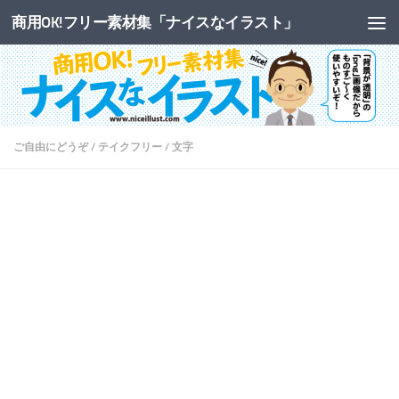
商用OK!フリー素材集「ナイスなイラスト」
コンテンツへスキップ
ご自由にどうぞ
/
テイクフリー
/
文字