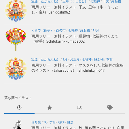
宝船（たからぶね）
/
丑年（うしどし）
/
七福神
/
干支
/
縁起物
商用フリー・無料イラスト_干支_丑年（牛・うしど
し）宝船_ushidoshi062
くまで（熊手）
/
酉の市
/
七福神
/
縁起物
/
11月
商用フリー・無料イラスト_縁起物_七福神のくまで
（熊手）Schifukujin-Kumade002
宝船（たからぶね）
/
1月
/
お正月
/
七福神
/
縁起物
/
季節
商用フリー・無料イラスト_マスクをした七福神の宝船
のイラスト（takarabune）_shichifukujin047
落ち葉のイラスト
落ち葉
/
秋
/
季節
/
植物
/
自然
商用フリー・無料イラスト_秋_落ち葉とどんぐり_白黒