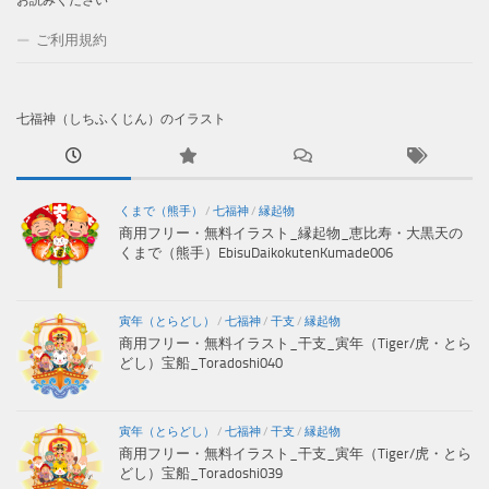
ご利用規約
七福神（しちふくじん）のイラスト
くまで（熊手）
/
七福神
/
縁起物
商用フリー・無料イラスト_縁起物_恵比寿・大黒天の
くまで（熊手）EbisuDaikokutenKumade006
寅年（とらどし）
/
七福神
/
干支
/
縁起物
商用フリー・無料イラスト_干支_寅年（Tiger/虎・とら
どし）宝船_Toradoshi040
寅年（とらどし）
/
七福神
/
干支
/
縁起物
商用フリー・無料イラスト_干支_寅年（Tiger/虎・とら
どし）宝船_Toradoshi039