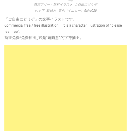
商用フリー・無料イラスト_ご自由にどうぞ
の文字_縦組み_黄色（イエロー）Gojiyu029
「ご自由にどうぞ」の文字イラストです。
Commercial free / free illustration _ It is a character illustration of “please
feel free”.
商业免费/免费插图_它是“请随意”的字符插图。