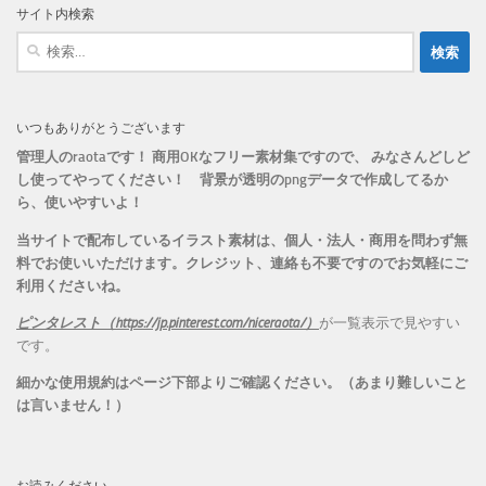
リ
サイト内検索
ー
検
索:
いつもありがとうございます
管理人のraotaです！ 商用OKなフリー素材集ですので、 みなさんどしど
し使ってやってください！
背景が透明のpngデータで作成してるか
ら、
使いやすいよ！
当サイトで配布しているイラスト素材は、個人・法人・商用を問わず無
料でお使いいただけます。
クレジット、連絡も不要ですのでお気軽にご
利用くださいね。
ピンタレスト（https://jp.pinterest.com/niceraota/）
が一覧表示で見やすい
です。
細かな使用規約はページ下部よりご確認ください。（あまり難しいこと
は言いません！）
お読みください