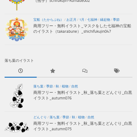
（熊手）Schifukujin-Kumade002
宝船（たからぶね）
/
お正月
/
1月
/
七福神
/
縁起物
/
季節
商用フリー・無料イラスト_マスクをした七福神の宝船
のイラスト（takarabune）_shichifukujin047
落ち葉のイラスト
落ち葉
/
季節
/
秋
/
植物
/
自然
商用フリー・無料イラスト_秋_落ち葉とどんぐり_白黒
イラスト_autumn076
どんぐり
/
落ち葉
/
季節
/
秋
/
植物
/
自然
商用フリー・無料イラスト_秋_落ち葉とどんぐり_白黒
イラスト_autumn075