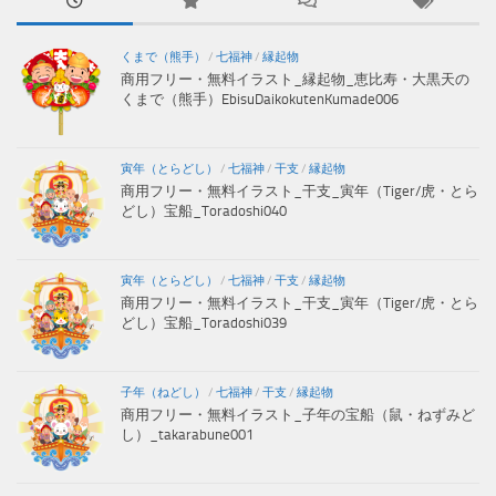
くまで（熊手）
/
七福神
/
縁起物
商用フリー・無料イラスト_縁起物_恵比寿・大黒天の
くまで（熊手）EbisuDaikokutenKumade006
寅年（とらどし）
/
七福神
/
干支
/
縁起物
商用フリー・無料イラスト_干支_寅年（Tiger/虎・とら
どし）宝船_Toradoshi040
寅年（とらどし）
/
七福神
/
干支
/
縁起物
商用フリー・無料イラスト_干支_寅年（Tiger/虎・とら
どし）宝船_Toradoshi039
子年（ねどし）
/
七福神
/
干支
/
縁起物
商用フリー・無料イラスト_子年の宝船（鼠・ねずみど
し）_takarabune001