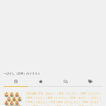
へびどし（巳年）のイラスト
干支宝船
/
子年（ねどし）
/
丑年（うしどし）
/
寅年（とらどし）
/
卯年（うどし）
/
辰年（たつどし）
/
巳年（みどし・へびどし）
/
午年（うまどし）
/
干支
/
未年（ひつじどし）
/
申年（さるど