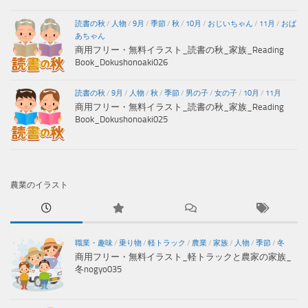
読書の秋
/
人物
/
9月
/
季節
/
秋
/
10月
/
おじいちゃん
/
11月
/
おば
あちゃん
商用フリー・無料イラスト_読書の秋_家族_Reading
Book_Dokushonoaki026
読書の秋
/
9月
/
人物
/
秋
/
季節
/
男の子
/
女の子
/
10月
/
11月
商用フリー・無料イラスト_読書の秋_家族_Reading
Book_Dokushonoaki025
農業のイラスト
職業・趣味
/
乗り物
/
軽トラック
/
農業
/
家族
/
人物
/
季節
/
冬
商用フリー・無料イラスト_軽トラックと農家の家族_
冬nogyo035