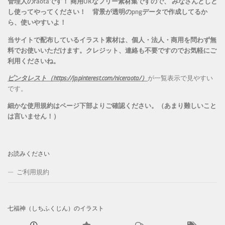
管理人のraotaです！ 商用OKなフリー素材集ですので、 みなさんどしど
し使ってやってください！
背景が透明のpngデータで作成してるか
ら、
使いやすいよ！
当サイトで配布しているイラスト素材は、個人・法人・商用を問わず無
料でお使いいただけます。
クレジット、連絡も不要ですのでお気軽にご
利用くださいね。
ピンタレスト（https://jp.pinterest.com/niceraota/）
が一覧表示で見やすい
です。
細かな使用規約はページ下部よりご確認ください。（あまり難しいこと
は言いません！）
お読みください
ご利用規約
七福神（しちふくじん）のイラスト