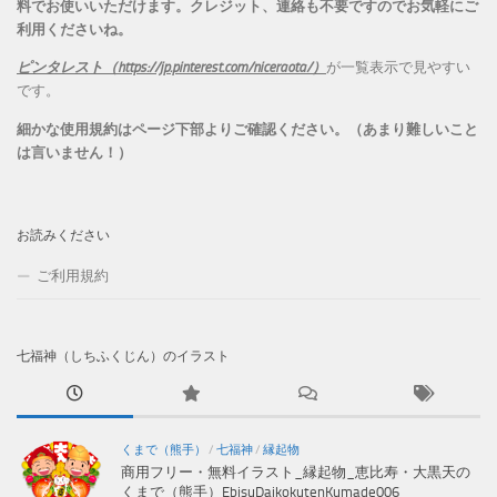
料でお使いいただけます。
クレジット、連絡も不要ですのでお気軽にご
利用くださいね。
ピンタレスト（https://jp.pinterest.com/niceraota/）
が一覧表示で見やすい
です。
細かな使用規約はページ下部よりご確認ください。（あまり難しいこと
は言いません！）
お読みください
ご利用規約
七福神（しちふくじん）のイラスト
くまで（熊手）
/
七福神
/
縁起物
商用フリー・無料イラスト_縁起物_恵比寿・大黒天の
くまで（熊手）EbisuDaikokutenKumade006