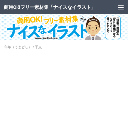
商用OK!フリー素材集「ナイスなイラスト」
コンテンツへスキップ
午年（うまどし）
/
干支