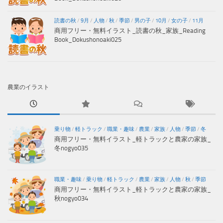
読書の秋
/
9月
/
人物
/
秋
/
季節
/
男の子
/
10月
/
女の子
/
11月
商用フリー・無料イラスト_読書の秋_家族_Reading
Book_Dokushonoaki025
農業のイラスト
乗り物
/
軽トラック
/
職業・趣味
/
農業
/
家族
/
人物
/
季節
/
冬
商用フリー・無料イラスト_軽トラックと農家の家族_
冬nogyo035
職業・趣味
/
乗り物
/
軽トラック
/
農業
/
家族
/
人物
/
秋
/
季節
商用フリー・無料イラスト_軽トラックと農家の家族_
秋nogyo034