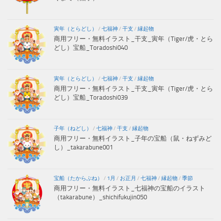
寅年（とらどし）
/
七福神
/
干支
/
縁起物
商用フリー・無料イラスト_干支_寅年（Tiger/虎・とら
どし）宝船_Toradoshi040
寅年（とらどし）
/
七福神
/
干支
/
縁起物
商用フリー・無料イラスト_干支_寅年（Tiger/虎・とら
どし）宝船_Toradoshi039
子年（ねどし）
/
七福神
/
干支
/
縁起物
商用フリー・無料イラスト_子年の宝船（鼠・ねずみど
し）_takarabune001
宝船（たからぶね）
/
1月
/
お正月
/
七福神
/
縁起物
/
季節
商用フリー・無料イラスト_七福神の宝船のイラスト
（takarabune）_shichifukujin050