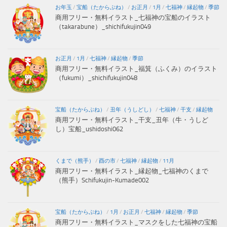
お年玉
/
宝船（たからぶね）
/
お正月
/
1月
/
七福神
/
縁起物
/
季節
商用フリー・無料イラスト_七福神の宝船のイラスト
（takarabune）_shichifukujin049
お正月
/
1月
/
七福神
/
縁起物
/
季節
商用フリー・無料イラスト_福箕（ふくみ）のイラスト
（fukumi）_shichifukujin048
宝船（たからぶね）
/
丑年（うしどし）
/
七福神
/
干支
/
縁起物
商用フリー・無料イラスト_干支_丑年（牛・うしど
し）宝船_ushidoshi062
くまで（熊手）
/
酉の市
/
七福神
/
縁起物
/
11月
商用フリー・無料イラスト_縁起物_七福神のくまで
（熊手）Schifukujin-Kumade002
宝船（たからぶね）
/
1月
/
お正月
/
七福神
/
縁起物
/
季節
商用フリー・無料イラスト_マスクをした七福神の宝船