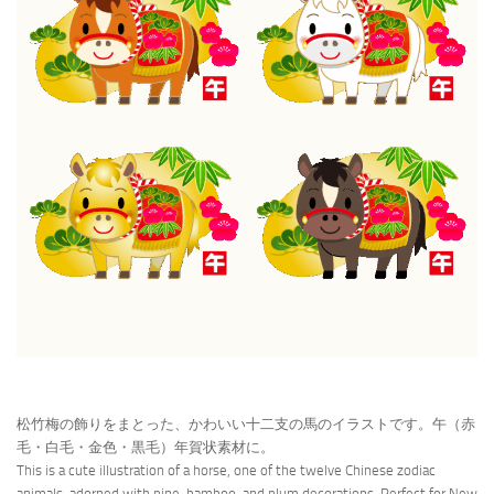
松竹梅の飾りをまとった、かわいい十二支の馬のイラストです。午（赤
毛・白毛・金色・黒毛）年賀状素材に。
This is a cute illustration of a horse, one of the twelve Chinese zodiac
animals, adorned with pine, bamboo, and plum decorations. Perfect for New