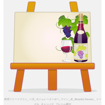
商用フリーイラスト_11月_ボジョレーヌーボー_ワイン_赤_Beaujolais Nouveau＿イー
ゼル_キャンバス_フレーム横02