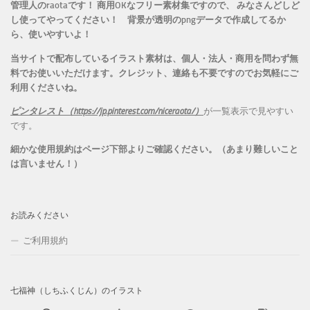
管理人のraotaです！ 商用OKなフリー素材集ですので、 みなさんどしど
し使ってやってください！
背景が透明のpngデータで作成してるか
ら、
使いやすいよ！
当サイトで配布しているイラスト素材は、個人・法人・商用を問わず無
料でお使いいただけます。
クレジット、連絡も不要ですのでお気軽にご
利用くださいね。
ピンタレスト（https://jp.pinterest.com/niceraota/）
が一覧表示で見やすい
です。
細かな使用規約はページ下部よりご確認ください。（あまり難しいこと
は言いません！）
お読みください
ご利用規約
七福神（しちふくじん）のイラスト