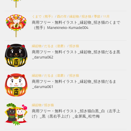
くまで（熊手）
/
酉の市
/
縁起物
/
招き猫
/
季節
/
11月
商用フリー・無料イラスト_縁起物_招き猫のくまで
（熊手）Manekineko-Kumade004
縁起物
/
だるま（達磨）
/
招き猫
商用フリー・無料イラスト_縁起物_招き猫だるま黒
_daruma062
縁起物
/
だるま（達磨）
/
招き猫
商用フリー・無料イラスト_縁起物_招き猫だるま
_daruma061
縁起物
/
招き猫
商用フリー・無料イラスト_招き猫白黒_白（左手上
げ）_黒（黒右手上げ）_金屏風_松竹梅