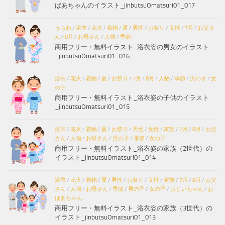
ばあちゃんのイラスト_jinbutsuOmatsuri01_017
うちわ
/
浴衣
/
花火
/
着物
/
夏
/
男性
/
お祭り
/
女性
/
7月
/
お父さ
ん
/
8月
/
お母さん
/
人物
/
季節
商用フリー・無料イラスト_浴衣姿の男女のイラスト
_jinbutsuOmatsuri01_016
浴衣
/
花火
/
着物
/
夏
/
お祭り
/
7月
/
8月
/
人物
/
季節
/
男の子
/
女
の子
商用フリー・無料イラスト_浴衣姿の子供のイラスト
_jinbutsuOmatsuri01_015
浴衣
/
花火
/
着物
/
夏
/
お祭り
/
男性
/
女性
/
家族
/
7月
/
8月
/
お父
さん
/
人物
/
お母さん
/
男の子
/
季節
/
女の子
商用フリー・無料イラスト_浴衣姿の家族（2世代）の
イラスト_jinbutsuOmatsuri01_014
浴衣
/
花火
/
着物
/
夏
/
男性
/
お祭り
/
女性
/
家族
/
7月
/
8月
/
お父
さん
/
人物
/
お母さん
/
季節
/
男の子
/
女の子
/
おじいちゃん
/
お
ばあちゃん
商用フリー・無料イラスト_浴衣姿の家族（3世代）の
イラスト_jinbutsuOmatsuri01_013