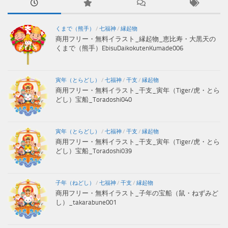
くまで（熊手）
/
七福神
/
縁起物
商用フリー・無料イラスト_縁起物_恵比寿・大黒天の
くまで（熊手）EbisuDaikokutenKumade006
寅年（とらどし）
/
七福神
/
干支
/
縁起物
商用フリー・無料イラスト_干支_寅年（Tiger/虎・とら
どし）宝船_Toradoshi040
寅年（とらどし）
/
七福神
/
干支
/
縁起物
商用フリー・無料イラスト_干支_寅年（Tiger/虎・とら
どし）宝船_Toradoshi039
子年（ねどし）
/
七福神
/
干支
/
縁起物
商用フリー・無料イラスト_子年の宝船（鼠・ねずみど
し）_takarabune001