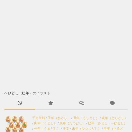
へびどし（巳年）のイラスト
干支宝船
/
子年（ねどし）
/
丑年（うしどし）
/
寅年（とらどし）
/
卯年（うどし）
/
辰年（たつどし）
/
巳年（みどし・へびどし）
/
午年（うまどし）
/
干支
/
未年（ひつじどし）
/
申年（さるど