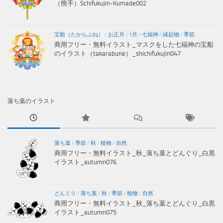
（熊手）Schifukujin-Kumade002
宝船（たからぶね）
/
お正月
/
1月
/
七福神
/
縁起物
/
季節
商用フリー・無料イラスト_マスクをした七福神の宝船
のイラスト（takarabune）_shichifukujin047
落ち葉のイラスト
落ち葉
/
季節
/
秋
/
植物
/
自然
商用フリー・無料イラスト_秋_落ち葉とどんぐり_白黒
イラスト_autumn076
どんぐり
/
落ち葉
/
秋
/
季節
/
植物
/
自然
商用フリー・無料イラスト_秋_落ち葉とどんぐり_白黒
イラスト_autumn075