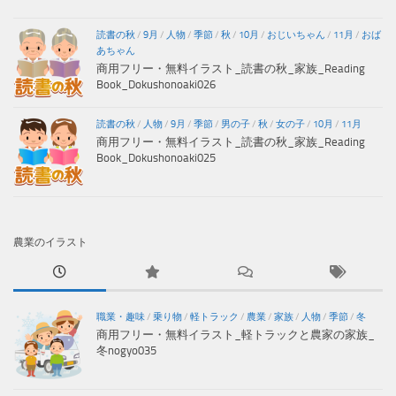
読書の秋
/
9月
/
人物
/
季節
/
秋
/
10月
/
おじいちゃん
/
11月
/
おば
あちゃん
商用フリー・無料イラスト_読書の秋_家族_Reading
Book_Dokushonoaki026
読書の秋
/
人物
/
9月
/
季節
/
男の子
/
秋
/
女の子
/
10月
/
11月
商用フリー・無料イラスト_読書の秋_家族_Reading
Book_Dokushonoaki025
農業のイラスト
職業・趣味
/
乗り物
/
軽トラック
/
農業
/
家族
/
人物
/
季節
/
冬
商用フリー・無料イラスト_軽トラックと農家の家族_
冬nogyo035