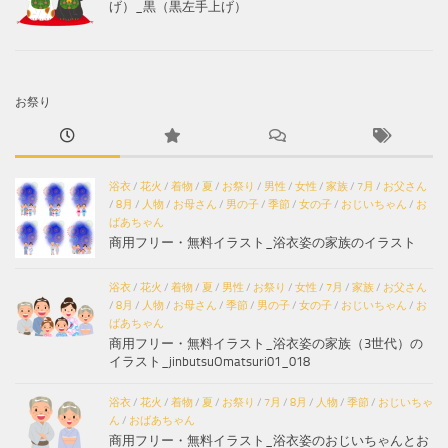
げ）_黒（黒左手上げ）
お祭り
浴衣
/
花火
/
着物
/
夏
/
お祭り
/
男性
/
女性
/
家族
/
7月
/
お父さん
/
8月
/
人物
/
お母さん
/
男の子
/
季節
/
女の子
/
おじいちゃん
/
お
ばあちゃん
商用フリー・無料イラスト_浴衣姿の家族のイラスト
浴衣
/
花火
/
着物
/
夏
/
男性
/
お祭り
/
女性
/
7月
/
家族
/
お父さん
/
8月
/
人物
/
お母さん
/
季節
/
男の子
/
女の子
/
おじいちゃん
/
お
ばあちゃん
商用フリー・無料イラスト_浴衣姿の家族（3世代）の
イラスト_jinbutsuOmatsuri01_018
浴衣
/
花火
/
着物
/
夏
/
お祭り
/
7月
/
8月
/
人物
/
季節
/
おじいちゃ
ん
/
おばあちゃん
商用フリー・無料イラスト_浴衣姿のおじいちゃんとお