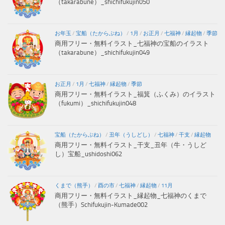
（takarabune）_shichifukujin050
お年玉
/
宝船（たからぶね）
/
1月
/
お正月
/
七福神
/
縁起物
/
季節
商用フリー・無料イラスト_七福神の宝船のイラスト
（takarabune）_shichifukujin049
お正月
/
1月
/
七福神
/
縁起物
/
季節
商用フリー・無料イラスト_福箕（ふくみ）のイラスト
（fukumi）_shichifukujin048
宝船（たからぶね）
/
丑年（うしどし）
/
七福神
/
干支
/
縁起物
商用フリー・無料イラスト_干支_丑年（牛・うしど
し）宝船_ushidoshi062
くまで（熊手）
/
酉の市
/
七福神
/
縁起物
/
11月
商用フリー・無料イラスト_縁起物_七福神のくまで
（熊手）Schifukujin-Kumade002