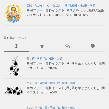
宝船（たからぶね）
/
お正月
/
1月
/
七福神
/
縁起物
/
季節
商用フリー・無料イラスト_マスクをした七福神の宝船
のイラスト（takarabune）_shichifukujin047
落ち葉のイラスト
落ち葉
/
季節
/
秋
/
植物
/
自然
商用フリー・無料イラスト_秋_落ち葉とどんぐり_白黒
イラスト_autumn076
どんぐり
/
落ち葉
/
季節
/
秋
/
植物
/
自然
商用フリー・無料イラスト_秋_落ち葉とどんぐり_白黒
イラスト_autumn075
どんぐり
/
落ち葉
/
季節
/
秋
/
植物
/
自然