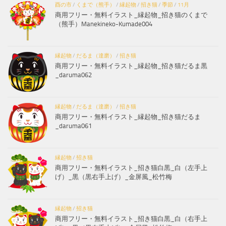
酉の市
/
くまで（熊手）
/
縁起物
/
招き猫
/
季節
/
11月
商用フリー・無料イラスト_縁起物_招き猫のくまで
（熊手）Manekineko-Kumade004
縁起物
/
だるま（達磨）
/
招き猫
商用フリー・無料イラスト_縁起物_招き猫だるま黒
_daruma062
縁起物
/
だるま（達磨）
/
招き猫
商用フリー・無料イラスト_縁起物_招き猫だるま
_daruma061
縁起物
/
招き猫
商用フリー・無料イラスト_招き猫白黒_白（左手上
げ）_黒（黒右手上げ）_金屏風_松竹梅
縁起物
/
招き猫
商用フリー・無料イラスト_招き猫白黒_白（右手上