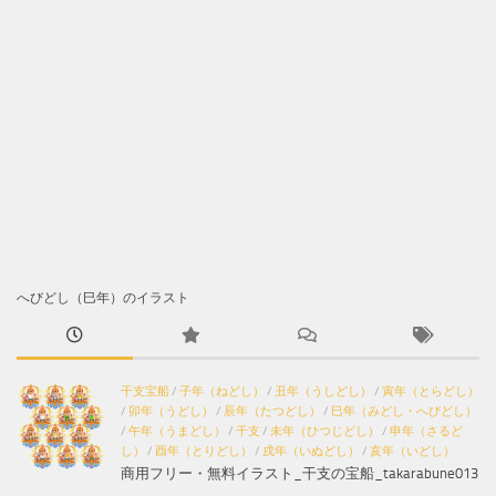
へびどし（巳年）のイラスト
干支宝船
/
子年（ねどし）
/
丑年（うしどし）
/
寅年（とらどし）
/
卯年（うどし）
/
辰年（たつどし）
/
巳年（みどし・へびどし）
/
午年（うまどし）
/
干支
/
未年（ひつじどし）
/
申年（さるど
し）
/
酉年（とりどし）
/
戌年（いぬどし）
/
亥年（いどし）
商用フリー・無料イラスト_干支の宝船_takarabune013