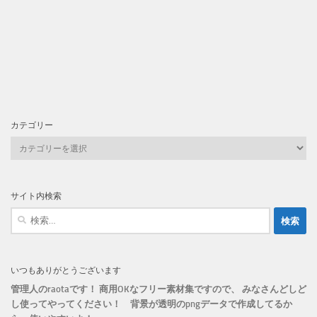
カテゴリー
カ
テ
ゴ
リ
サイト内検索
ー
検
索:
いつもありがとうございます
管理人のraotaです！ 商用OKなフリー素材集ですので、 みなさんどしど
し使ってやってください！
背景が透明のpngデータで作成してるか