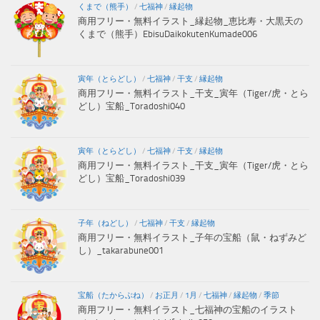
くまで（熊手）
/
七福神
/
縁起物
商用フリー・無料イラスト_縁起物_恵比寿・大黒天の
くまで（熊手）EbisuDaikokutenKumade006
寅年（とらどし）
/
七福神
/
干支
/
縁起物
商用フリー・無料イラスト_干支_寅年（Tiger/虎・とら
どし）宝船_Toradoshi040
寅年（とらどし）
/
七福神
/
干支
/
縁起物
商用フリー・無料イラスト_干支_寅年（Tiger/虎・とら
どし）宝船_Toradoshi039
子年（ねどし）
/
七福神
/
干支
/
縁起物
商用フリー・無料イラスト_子年の宝船（鼠・ねずみど
し）_takarabune001
宝船（たからぶね）
/
お正月
/
1月
/
七福神
/
縁起物
/
季節
商用フリー・無料イラスト_七福神の宝船のイラスト