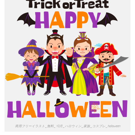
商用フリーイラスト_無料_10月_ハロウィン_家族_コスプレ_halloween