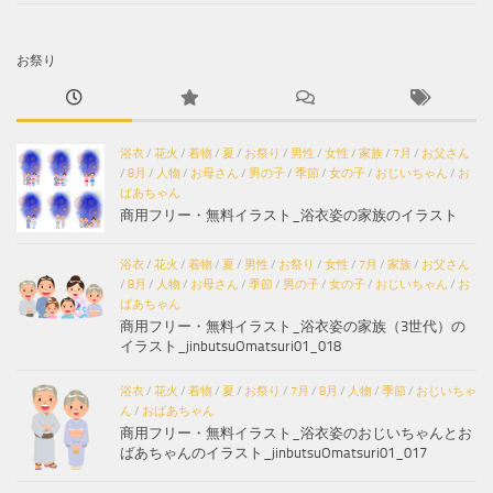
お祭り
浴衣
/
花火
/
着物
/
夏
/
お祭り
/
男性
/
女性
/
家族
/
7月
/
お父さん
/
8月
/
人物
/
お母さん
/
男の子
/
季節
/
女の子
/
おじいちゃん
/
お
ばあちゃん
商用フリー・無料イラスト_浴衣姿の家族のイラスト
浴衣
/
花火
/
着物
/
夏
/
男性
/
お祭り
/
女性
/
7月
/
家族
/
お父さん
/
8月
/
人物
/
お母さん
/
季節
/
男の子
/
女の子
/
おじいちゃん
/
お
ばあちゃん
商用フリー・無料イラスト_浴衣姿の家族（3世代）の
イラスト_jinbutsuOmatsuri01_018
浴衣
/
花火
/
着物
/
夏
/
お祭り
/
7月
/
8月
/
人物
/
季節
/
おじいちゃ
ん
/
おばあちゃん
商用フリー・無料イラスト_浴衣姿のおじいちゃんとお
ばあちゃんのイラスト_jinbutsuOmatsuri01_017