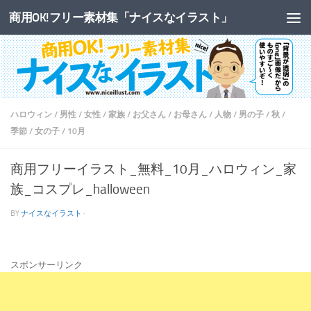
商用OK!フリー素材集「ナイスなイラスト」
コンテンツへスキップ
ハロウィン
/
男性
/
女性
/
家族
/
お父さん
/
お母さん
/
人物
/
男の子
/
秋
/
季節
/
女の子
/
10月
商用フリーイラスト_無料_10月_ハロウィン_家
族_コスプレ_halloween
BY
ナイスなイラスト
·
スポンサーリンク