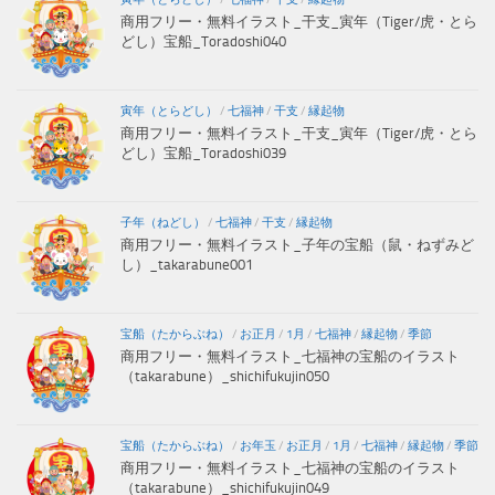
商用フリー・無料イラスト_干支_寅年（Tiger/虎・とら
どし）宝船_Toradoshi040
寅年（とらどし）
/
七福神
/
干支
/
縁起物
商用フリー・無料イラスト_干支_寅年（Tiger/虎・とら
どし）宝船_Toradoshi039
子年（ねどし）
/
七福神
/
干支
/
縁起物
商用フリー・無料イラスト_子年の宝船（鼠・ねずみど
し）_takarabune001
宝船（たからぶね）
/
お正月
/
1月
/
七福神
/
縁起物
/
季節
商用フリー・無料イラスト_七福神の宝船のイラスト
（takarabune）_shichifukujin050
宝船（たからぶね）
/
お年玉
/
お正月
/
1月
/
七福神
/
縁起物
/
季節
商用フリー・無料イラスト_七福神の宝船のイラスト
（takarabune）_shichifukujin049