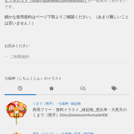
ピンタレスト（https://jp.pinterest.com/niceraota/）
が一覧表示で見やすい
です。
細かな使用規約はページ下部よりご確認ください。（あまり難しいこと
は言いません！）
お読みください
ご利用規約
七福神（しちふくじん）のイラスト
くまで（熊手）
/
七福神
/
縁起物
商用フリー・無料イラスト_縁起物_恵比寿・大黒天の
くまで（熊手）EbisuDaikokutenKumade006
寅年（とらどし）
/
七福神
/
干支
/
縁起物