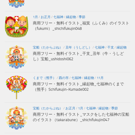
1月
/
お正月
/
七福神
/
縁起物
/
季節
商用フリー・無料イラスト_福箕（ふくみ）のイラスト
（fukumi）_shichifukujin048
宝船（たからぶね）
/
丑年（うしどし）
/
七福神
/
干支
/
縁起物
商用フリー・無料イラスト_干支_丑年（牛・うしど
し）宝船_ushidoshi062
くまで（熊手）
/
酉の市
/
七福神
/
縁起物
/
11月
商用フリー・無料イラスト_縁起物_七福神のくまで
（熊手）Schifukujin-Kumade002
宝船（たからぶね）
/
お正月
/
1月
/
七福神
/
縁起物
/
季節
商用フリー・無料イラスト_マスクをした七福神の宝船
のイラスト（takarabune）_shichifukujin047