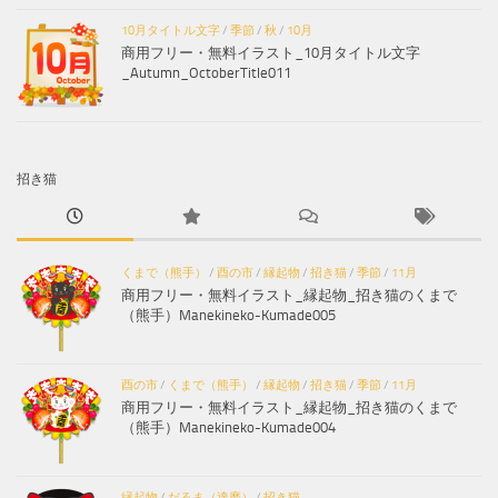
10月タイトル文字
/
季節
/
秋
/
10月
商用フリー・無料イラスト_10月タイトル文字
_Autumn_OctoberTitle011
招き猫
くまで（熊手）
/
酉の市
/
縁起物
/
招き猫
/
季節
/
11月
商用フリー・無料イラスト_縁起物_招き猫のくまで
（熊手）Manekineko-Kumade005
酉の市
/
くまで（熊手）
/
縁起物
/
招き猫
/
季節
/
11月
商用フリー・無料イラスト_縁起物_招き猫のくまで
（熊手）Manekineko-Kumade004
縁起物
/
だるま（達磨）
/
招き猫