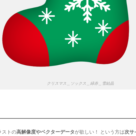
クリスマス＿ソックス＿緑赤＿雪結晶
ラストの
高解像度やベクターデータ
が欲しい！ という方は
次サ