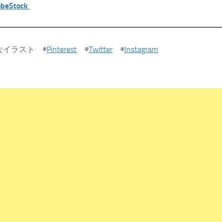
obeStock
なイラスト ◉
Pinterest
◉
Twitter
◉
Instagram