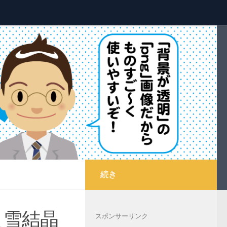
続き
＿雪結晶
スポンサーリンク