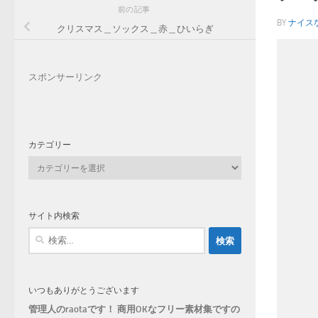
前の記事
BY
ナイス
クリスマス＿ソックス＿赤＿ひいらぎ
スポンサーリンク
カテゴリー
カ
テ
ゴ
リ
サイト内検索
ー
検
索:
いつもありがとうございます
管理人のraotaです！ 商用OKなフリー素材集ですの