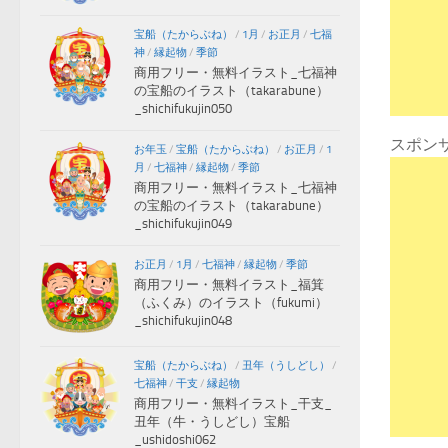
宝船（たからぶね）
/
1月
/
お正月
/
七福
神
/
縁起物
/
季節
商用フリー・無料イラスト_七福神
の宝船のイラスト（takarabune）
_shichifukujin050
スポン
お年玉
/
宝船（たからぶね）
/
お正月
/
1
月
/
七福神
/
縁起物
/
季節
商用フリー・無料イラスト_七福神
の宝船のイラスト（takarabune）
_shichifukujin049
お正月
/
1月
/
七福神
/
縁起物
/
季節
商用フリー・無料イラスト_福箕
（ふくみ）のイラスト（fukumi）
_shichifukujin048
宝船（たからぶね）
/
丑年（うしどし）
/
七福神
/
干支
/
縁起物
商用フリー・無料イラスト_干支_
丑年（牛・うしどし）宝船
_ushidoshi062