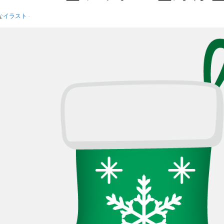
なイラスト
·