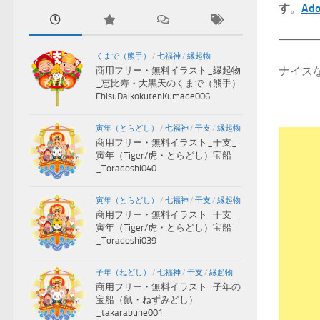
す
。
Ad
くまで（熊手）
/
七福神
/
縁起物
ナイス
商用フリー・無料イラスト_縁起物
_恵比寿・大黒天のくまで（熊手）
EbisuDaikokutenKumade006
寅年（とらどし）
/
七福神
/
干支
/
縁起物
商用フリー・無料イラスト_干支_
寅年（Tiger/虎・とらどし）宝船
_Toradoshi040
寅年（とらどし）
/
七福神
/
干支
/
縁起物
商用フリー・無料イラスト_干支_
寅年（Tiger/虎・とらどし）宝船
_Toradoshi039
子年（ねどし）
/
七福神
/
干支
/
縁起物
商用フリー・無料イラスト_子年の
宝船（鼠・ねずみどし）
_takarabune001