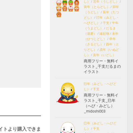
し）
/
丑年（うしどし）
/
寅年（とらどし）
/
卯年
（うどし）
/
辰年（たつ
どし）
/
巳年（みどし・
へびどし）
/
干支
/
午年
（うまどし）
/
だるま
（達磨）
/
縁起物
/
未年
（ひつじどし）
/
申年
（さるどし）
/
酉年（と
りどし）
/
戌年（いぬど
し）
/
亥年（いどし）
商用フリー・無料イ
ラスト_干支だるまの
イラスト
巳年（みどし・へびど
し）
/
干支
商用フリー・無料イ
ラスト_干支_巳年
（へび・みどし）
_midoshi003
巳年（みどし・へびど
イトより購入できま
し）
/
干支