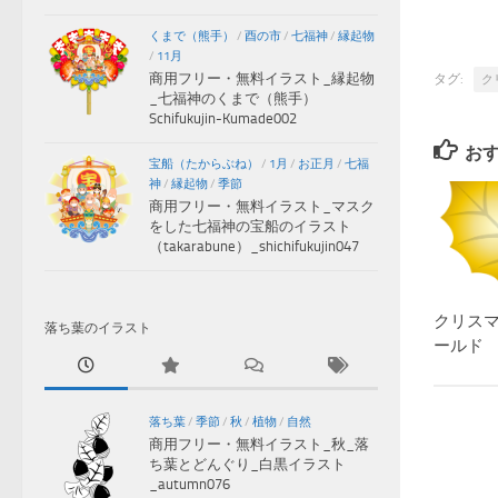
くまで（熊手）
/
酉の市
/
七福神
/
縁起物
/
11月
商用フリー・無料イラスト_縁起物
タグ:
ク
_七福神のくまで（熊手）
Schifukujin-Kumade002
お
宝船（たからぶね）
/
1月
/
お正月
/
七福
神
/
縁起物
/
季節
商用フリー・無料イラスト_マスク
をした七福神の宝船のイラスト
（takarabune）_shichifukujin047
クリスマ
落ち葉のイラスト
ールド
落ち葉
/
季節
/
秋
/
植物
/
自然
商用フリー・無料イラスト_秋_落
ち葉とどんぐり_白黒イラスト
_autumn076