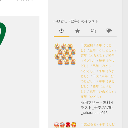
へびどし（巳年）のイラスト
干支宝船
/
子年（ねど
し）
/
丑年（うしどし）
/
寅年（とらどし）
/
卯年
（うどし）
/
辰年（たつ
どし）
/
巳年（みどし・
へびどし）
/
午年（うま
どし）
/
干支
/
未年（ひ
つじどし）
/
申年（さる
どし）
/
酉年（とりど
し）
/
戌年（いぬどし）
/
亥年（いどし）
商用フリー・無料イ
ラスト_干支の宝船
_takarabune013
干支だるま
/
子年（ねど