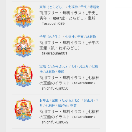
寅年（とらどし）
/
七福神
/
干支
/
縁起物
商用フリー・無料イラスト_干支_
寅年（Tiger/虎・とらどし）宝船
_Toradoshi039
子年（ねどし）
/
七福神
/
干支
/
縁起物
商用フリー・無料イラスト_子年の
宝船（鼠・ねずみどし）
_takarabune001
宝船（たからぶね）
/
1月
/
お正月
/
七福
神
/
縁起物
/
季節
商用フリー・無料イラスト_七福神
の宝船のイラスト（takarabune）
_shichifukujin050
お年玉
/
宝船（たからぶね）
/
お正月
/
1
月
/
七福神
/
縁起物
/
季節
商用フリー・無料イラスト_七福神
の宝船のイラスト（takarabune）
_shichifukujin049