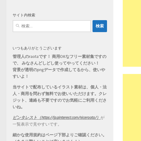
ゴ
リ
サイト内検索
ー
検
索:
いつもありがとうございます
管理人のraotaです！ 商用OKなフリー素材集ですの
で、 みなさんどしどし使ってやってください！
背景が透明のpngデータで作成してるから、
使いや
すいよ！
当サイトで配布しているイラスト素材は、個人・法
人・商用を問わず無料でお使いいただけます。
クレ
ジット、連絡も不要ですのでお気軽にご利用くださ
いね。
ピンタレスト（https://jp.pinterest.com/niceraota/）
が
一覧表示で見やすいです。
細かな使用規約はページ下部よりご確認ください。