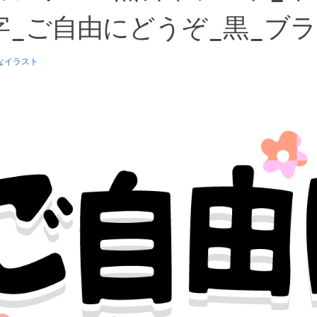
字_ご自由にどうぞ_黒_ブラ
なイラスト
·