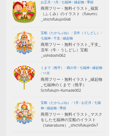
お正月
/
1月
/
七福神
/
縁起物
/
季節
商用フリー・無料イラスト_福箕
（ふくみ）のイラスト（fukumi）
_shichifukujin048
宝船（たからぶね）
/
丑年（うしどし）
/
七福神
/
干支
/
縁起物
商用フリー・無料イラスト_干支_
丑年（牛・うしどし）宝船
_ushidoshi062
くまで（熊手）
/
酉の市
/
七福神
/
縁起物
/
11月
商用フリー・無料イラスト_縁起物
_七福神のくまで（熊手）
Schifukujin-Kumade002
宝船（たからぶね）
/
1月
/
お正月
/
七福
神
/
縁起物
/
季節
商用フリー・無料イラスト_マスク
をした七福神の宝船のイラスト
（takarabune）_shichifukujin047