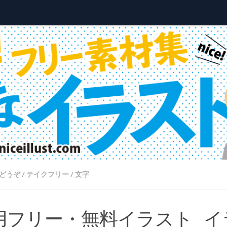
どうぞ
/
テイクフリー
/
文字
用フリー・無料イラスト_イ