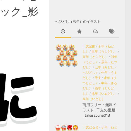
ック_影
へびどし（巳年）のイラスト
干支宝船
/
子年（ねど
し）
/
丑年（うしどし）
/
寅年（とらどし）
/
卯年
（うどし）
/
辰年（たつ
どし）
/
巳年（みどし・
へびどし）
/
午年（うま
どし）
/
干支
/
未年（ひ
つじどし）
/
申年（さる
どし）
/
酉年（とりど
し）
/
戌年（いぬどし）
/
亥年（いどし）
商用フリー・無料イ
ラスト_干支の宝船
_takarabune013
干支だるま
/
子年（ねど