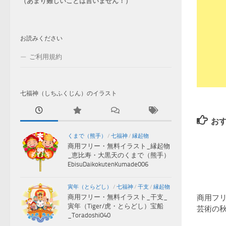
（あまり難しいことは言いません！）
お読みください
ご利用規約
七福神（しちふくじん）のイラスト
お
くまで（熊手）
/
七福神
/
縁起物
商用フリー・無料イラスト_縁起物
_恵比寿・大黒天のくまで（熊手）
EbisuDaikokutenKumade006
寅年（とらどし）
/
七福神
/
干支
/
縁起物
商用フ
商用フリー・無料イラスト_干支_
寅年（Tiger/虎・とらどし）宝船
芸術の秋文
_Toradoshi040