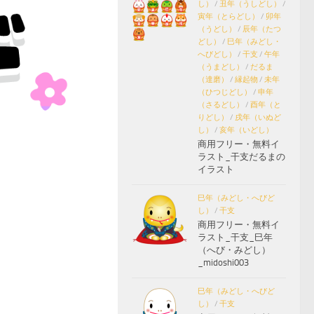
し）
/
丑年（うしどし）
/
寅年（とらどし）
/
卯年
（うどし）
/
辰年（たつ
どし）
/
巳年（みどし・
へびどし）
/
干支
/
午年
（うまどし）
/
だるま
（達磨）
/
縁起物
/
未年
（ひつじどし）
/
申年
（さるどし）
/
酉年（と
りどし）
/
戌年（いぬど
し）
/
亥年（いどし）
商用フリー・無料イ
ラスト_干支だるまの
イラスト
巳年（みどし・へびど
し）
/
干支
商用フリー・無料イ
ラスト_干支_巳年
（へび・みどし）
_midoshi003
巳年（みどし・へびど
し）
/
干支