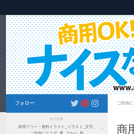
コンテンツへスキップ
フォロー:
ご自由に
次の記事
商
商用フリー・無料イラスト_イラスト_文字_
ご自由にどうぞ_青_ブルー_影